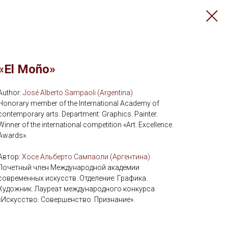
«El Moño»
Аuthor:
José Alberto Sampaoli (Argentina)
Honorary member of the International Academy of
contemporary arts. Department: Graphics. Painter.
Winner of the international competition «Art. Excellence.
Awards».
Автор:
Хосе Альберто Сампаоли (Аргентина)
Почетный член Международной академии
современных искусств. Отделение: Графика.
Художник. Лауреат международного конкурса
«Искусство. Совершенство. Признание».