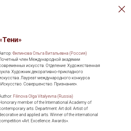
«Тени»
Автор:
Филинова Ольга Витальевна (Россия)
Почетный член Международной академии
современных искусств. Отделение: Художественная
кукла. Художник декоративно-прикладного
искусства. Лауреат международного конкурса
«Искусство. Совершенство. Признание».
Author:
Filinova Olga Vitalyevna (Russia)
Honorary member of the International Academy of
contemporary arts. Department: Art doll. Artist of
decorative and applied arts. Winner of the international
competition «Art. Excellence. Awards».