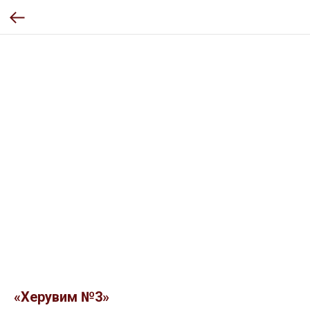
«Херувим №3»