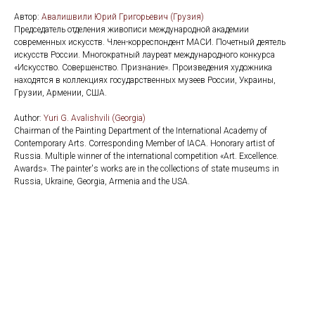
Автор:
Авалишвили Юрий Григорьевич (Грузия)
Председатель отделения живописи международной академии
современных искусств. Член-корреспондент МАСИ. Почетный деятель
искусств России. Многократный лауреат международного конкурса
«Искусство. Совершенство. Признание». Произведения художника
находятся в коллекциях государственных музеев России, Украины,
Грузии, Армении, США.
Author:
Yuri G. Avalishvili (Georgia)
Chairman of the Painting Department of the International Academy of
Contemporary Arts. Corresponding Member of IACA. Honorary artist of
Russia. Multiple winner of the international competition «Art. Excellence.
Awards». The painter's works are in the collections of state museums in
Russia, Ukraine, Georgia, Armenia and the USA.